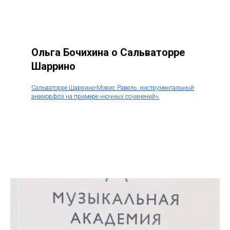
Ольга Бочихина о Сальваторре
Шаррино
Сальваторре Шаррино-Морис Равель: инструментальный
анаморфоз на примере «ночных сочинений».