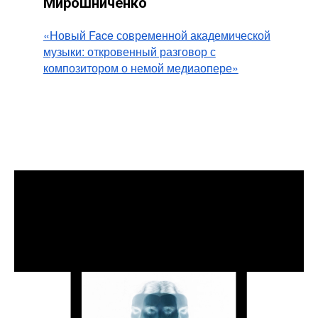
Мирошниченко
«Новый Face современной академической
музыки: откровенный разговор с
композитором о немой медиаопере»