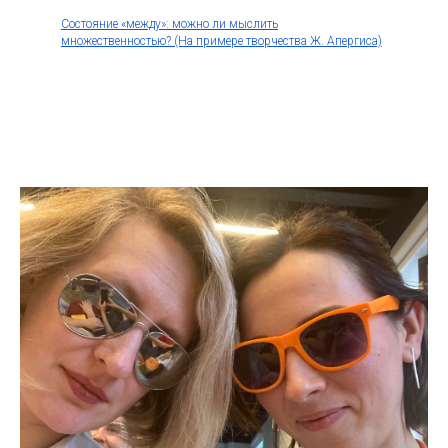
Состояние «между»: можно ли мыслить
множественностью? (На примере творчества Ж. Апергиса)