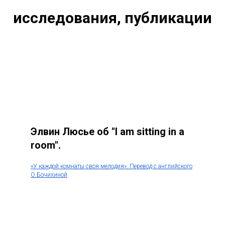
исследования, публикации
Элвин Люсье об "I am sitting in a
room".
«У каждой комнаты своя мелодия». Перевод с английского
О.Бочихиной