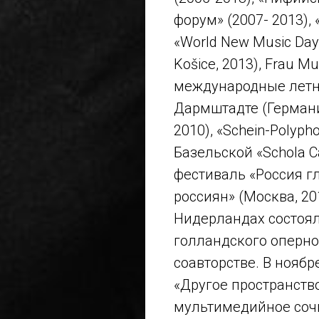
форум» (2007- 2013), 
«World New Music Day
Košice, 2013), Frau Mu
международные летн
Дармштадте (Германия
2010), «Schein-Polyp
Базельской «Schola 
фестиваль «Россия г
россиян» (Москва, 201
Нидерландах состоял
голландского оперног
соавторстве. В ноябр
«Другое пространств
мультимедийное сочи