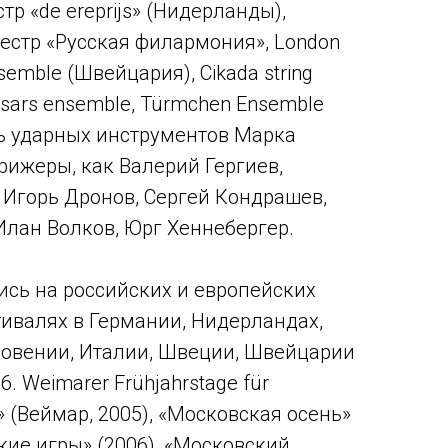
тр «de ereprijs» (Нидерланды),
кестр «Русская филармония», London
nsemble (Швейцария), Cikada string
asars ensemble, Türmchen Ensemble
ь ударных инструментов Марка
рижеры, как Валерий Гергиев,
, Игорь Дронов, Сергей Кондрашев,
лан Волков, Юрг Хеннебергер.
сь на российских и европейских
ивалях в Германии, Нидерландах,
ловении, Италии, Швеции, Швейцарии
«6. Weimarer Frühjahrstage für
k» (Веймар, 2005), «Московская осень»
кие игры» (2006), «Московский