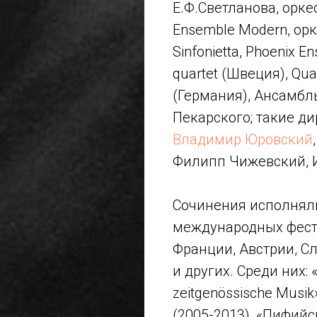
Е.Ф.Светланова, оркес
Ensemble Modern, ор
Sinfonietta, Phoenix E
quartet (Швеция), Qu
(Германия), Ансамбл
Пекарского; такие ди
Владимир Юровский
Филипп Чижевский, И
Сочинения исполняли
международных фест
Франции, Австрии, С
и других. Среди них: 
zeitgenössische Musi
(2005-2013), «Пифийс