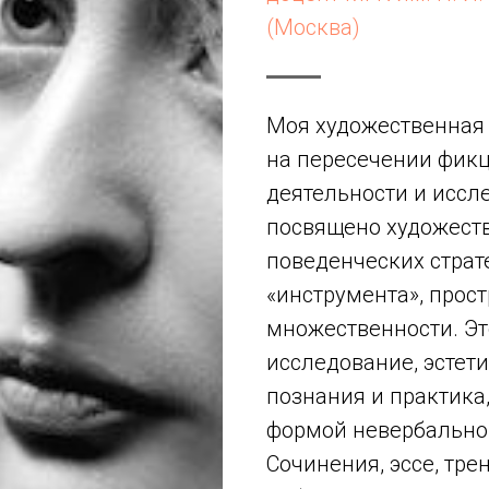
(Москва)
Моя художественная
на пересечении фикц
деятельности и иссл
посвящено художест
поведенческих страт
«инструмента», прост
множественности. Э
исследование, эстети
познания и практика
формой невербально
Сочинения, эссе, тре