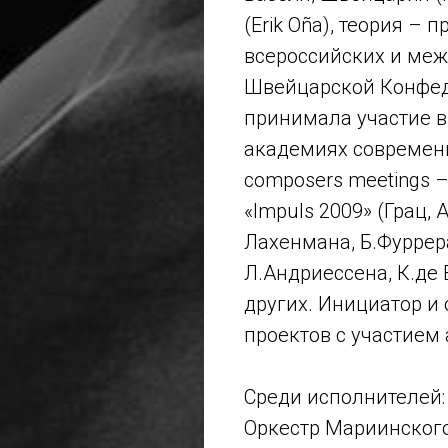
(Erik Oña), теория – 
всероссийских и меж
Швейцарской Конфед
принимала участие в
академиях современн
composers meetings 
«Impuls 2009» (Грац,
Лахенмана, Б.Фуррера
Л.Андриессена, К.де 
других. Инициатор и
проектов с участием
Среди исполнителей:
Оркестр Мариинского