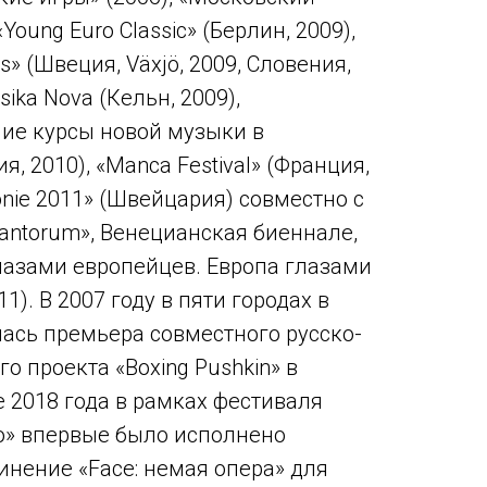
«Young Euro Classic» (Берлин, 2009),
s» (Швеция, Växjö, 2009, Словения,
sika Nova (Кельн, 2009),
ие курсы новой музыки в
, 2010), «Manca Festival» (Франция,
honie 2011» (Швейцария) совместно с
Cantorum», Венецианская биеннале,
лазами европейцев. Европа глазами
1). В 2007 году в пяти городах в
ась премьера совместного русско-
о проекта «Boxing Pushkin» в
е 2018 года в рамках фестиваля
о» впервые было исполнено
нение «Face: немая опера» для